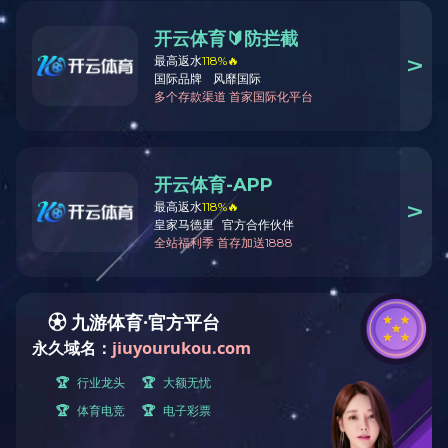
功能膜系列
保护膜系列
OCA光学
膜系列
LOCA液态光学胶系列