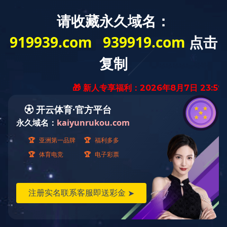
欢迎观临：九游j9官网入口（中国）官方网站
九游j9官网入口（中国）官方网站
九游j9官网入口（中国