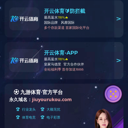
九游j9官网入口（中国）官方网站
九游j9官网
入口（中国）官方网站
招聘信息
硅凝胶
系列
SMT环氧胶系列
三防漆系列
胶
UV系列胶
导热系列胶
灌
封系列胶
粘接系列胶