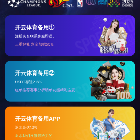
上一篇：
荣誉资质
下一篇：
荣誉资质